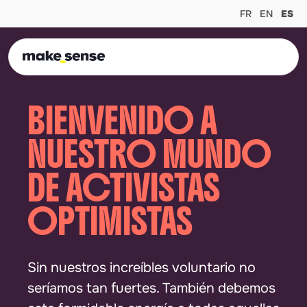
FR
EN
ES
Ope
BIENVENIDO A
NUESTRO MUNDO
DE ACTIVISTAS
OPTIMISTAS
Sin nuestros increíbles voluntario no
seríamos tan fuertes. También debemos