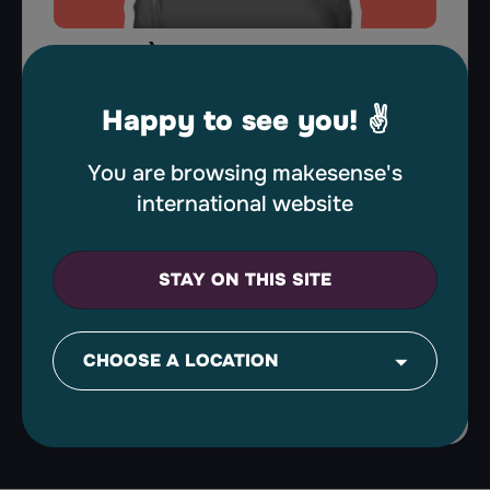
LE DROIT À L’ERREUR TU AURAS
C’est sans doute le pré-requis à toute
organisation horizontale, faire confiance en
Happy to see you! ✌️
ses collaborateur.rices et offrir à chacun.e la
possibilité de se tromper (pas toutes les 5
You are browsing makesense's
minutes quand même). Chez makesense,
l’erreur fait partie des apprentissages.
international website
STAY ON THIS SITE