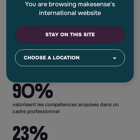
You are browsing makesense's
62%
international website
ont trouvé une aide pour passer
à l’action
STAY ON THIS SITE
52%
ont adopté des pratiques durables et inclusives
90%
valorisent les compétences acquises dans un
cadre professionnel
23%